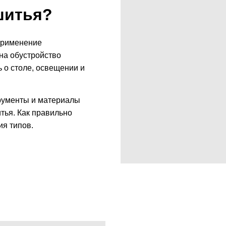
шитья?
применение
на обустройство
ь о столе, освещении и
рументы и материалы
тья. Как правильно
ия типов.