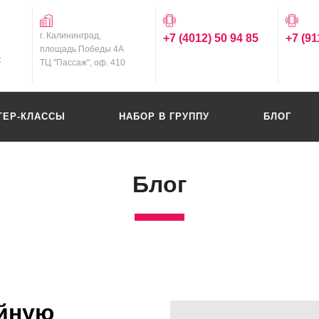
г. Калининград,
+7 (4012) 50 94 85
+7 (91
площадь Победы 4А
х
ТЦ "Пассаж", оф. 410
ТЕР-КЛАССЫ
НАБОР В ГРУППУ
БЛОГ
Блог
йную